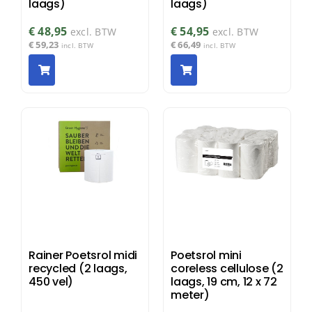
laags)
laags)
€
48,95
€
54,95
excl. BTW
excl. BTW
€
59,23
€
66,49
incl. BTW
incl. BTW
Rainer Poetsrol midi
Poetsrol mini
recycled (2 laags,
coreless cellulose (2
450 vel)
laags, 19 cm, 12 x 72
meter)