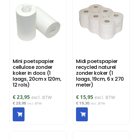
Mini poetspapier
Midi poetspapier
cellulose zonder
recycled naturel
koker in doos (1
zonder koker (1
laags, 20cm x 120m,
laags, 19cm, 6 x 270
12 rols)
meter)
€
23,95
€
15,95
excl. BTW
excl. BTW
€
28,98
€
19,30
incl. BTW
incl. BTW