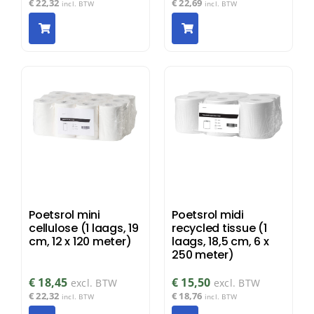
€
22,32
€
22,69
incl. BTW
incl. BTW
Poetsrol mini
Poetsrol midi
cellulose (1 laags, 19
recycled tissue (1
cm, 12 x 120 meter)
laags, 18,5 cm, 6 x
250 meter)
€
18,45
€
15,50
excl. BTW
excl. BTW
€
22,32
€
18,76
incl. BTW
incl. BTW