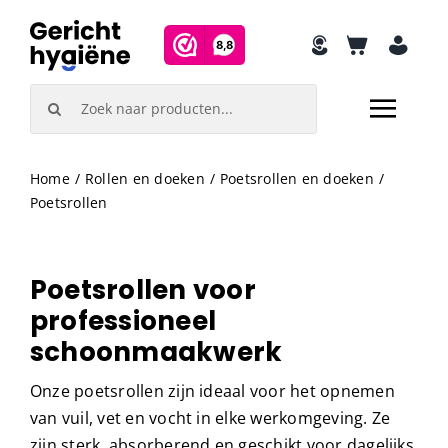
Skip
to
content
Search
for:
Home
Rollen en doeken
Poetsrollen en doeken
Poetsrollen
Poetsrollen voor
professioneel
schoonmaakwerk
Onze poetsrollen zijn ideaal voor het opnemen
van vuil, vet en vocht in elke werkomgeving. Ze
zijn sterk, absorberend en geschikt voor dagelijks