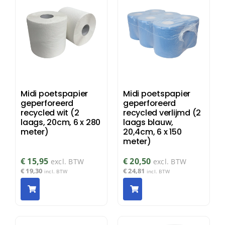
Midi poetspapier
Midi poetspapier
geperforeerd
geperforeerd
recycled wit (2
recycled verlijmd (2
laags, 20cm, 6 x 280
laags blauw,
meter)
20,4cm, 6 x 150
meter)
€
15,95
€
20,50
excl. BTW
excl. BTW
€
19,30
€
24,81
incl. BTW
incl. BTW