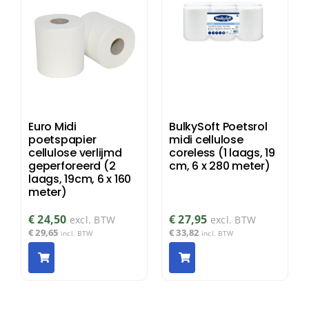
Euro Midi
BulkySoft Poetsrol
poetspapier
midi cellulose
cellulose verlijmd
coreless (1 laags, 19
geperforeerd (2
cm, 6 x 280 meter)
laags, 19cm, 6 x 160
meter)
€
24,50
€
27,95
excl. BTW
excl. BTW
€
29,65
€
33,82
incl. BTW
incl. BTW