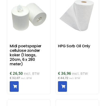
Midi poetspapier
HPG Sorb Oil Only
cellulose zonder
koker (1 laags,
20cm, 6 x 280
meter)
€
26,50
€
36,96
excl. BTW
excl. BTW
€
32,07
€
44,72
incl. BTW
incl. BTW