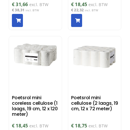
€
31,66
€
18,45
excl. BTW
excl. BTW
€
38,31
€
22,32
incl. BTW
incl. BTW
Poetsrol mini
Poetsrol mini
coreless cellulose (1
cellulose (2 laags, 19
laags, 19 cm, 12 x 120
cm, 12 x 72 meter)
meter)
€
18,45
€
18,75
excl. BTW
excl. BTW