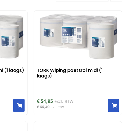
Haardrogers
nd- &
ensers
Handendrogers
Handgrepen
i (1 laags)
TORK Wiping poetsrol midi (1
laags)
€
54,95
excl. BTW
€
66,49
incl. BTW