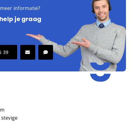
e meer informatie?
 help je graag
6 39
om
 stevige