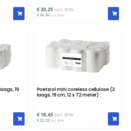
€
20,25
excl. BTW
€
24,50
incl. BTW
laags, 19
Poetsrol mini coreless cellulose (2
laags, 19 cm, 12 x 72 meter)
€
18,45
excl. BTW
€
22,32
incl. BTW