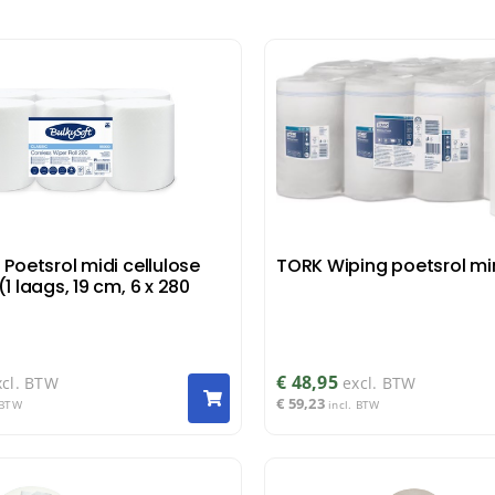
Maandverba
Tampondisp
 Poetsrol midi cellulose
TORK Wiping poetsrol min
(1 laags, 19 cm, 6 x 280
€
48,95
xcl. BTW
excl. BTW
€
59,23
 BTW
incl. BTW