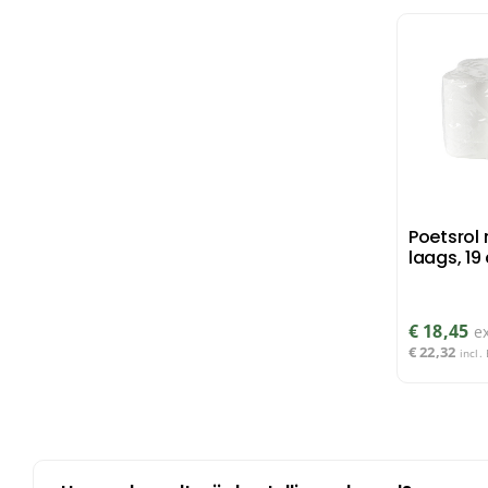
Poetsrol 
laags, 19
€
18,45
e
€
22,32
incl.