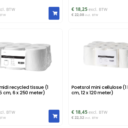
€
18,25
xcl. BTW
excl. BTW
€
22,08
 BTW
incl. BTW
midi recycled tissue (1
Poetsrol mini cellulose (1 
,5 cm, 6 x 250 meter)
cm, 12 x 120 meter)
€
18,45
xcl. BTW
excl. BTW
€
22,32
 BTW
incl. BTW