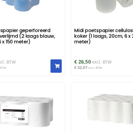
tspapier geperforeerd
Midi poetspapier cellulo
verlijmd (2 laags blauw,
koker (1 laags, 20cm, 6 x
 x 150 meter)
meter)
€
26,50
xcl. BTW
excl. BTW
€
32,07
 BTW
incl. BTW