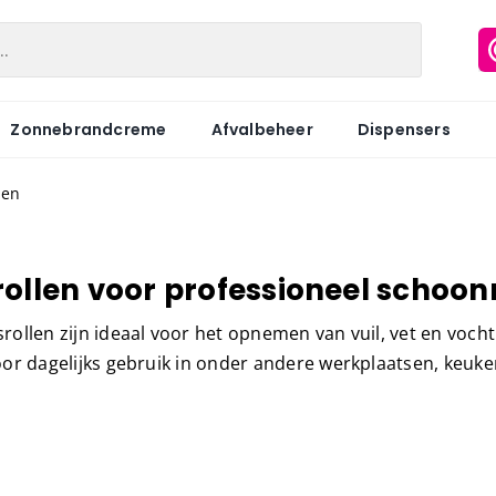
Zonnebrandcreme
Afvalbeheer
Dispensers
len
Matic
Industriepapier
Hygiënezakj
rollen voor professioneel scho
Motion
Onderzoeksbankrollen
Maandverb
rollen zijn ideaal voor het opnemen van vuil, vet en vocht
Centerfeed
Keukenrol
Tampons
oor dagelijks gebruik in onder andere werkplaatsen, keuken
Coreless
Servetten
Hygiënebak
Keukenrol
Tissues
Hygiënebak 
Hygienezak