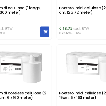
midi cellulose (1 laags,
Poetsrol mini cellulose (2
 300 meter)
cm, 12 x 72 meter)
€
18,75
xcl. BTW
excl. BTW
€
22,69
 BTW
incl. BTW
midi coreless cellulose (2
Poetsrol midi cellulose (2
 cm, 6 x 160 meter)
19cm, 6 x 160 meter)