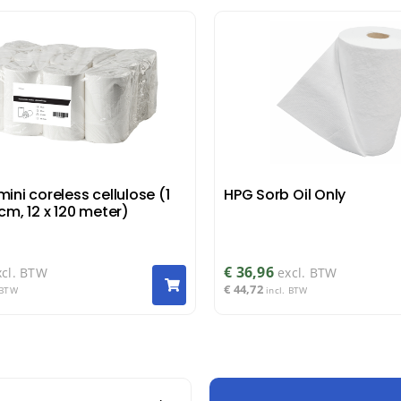
mini coreless cellulose (1
HPG Sorb Oil Only
 cm, 12 x 120 meter)
€
36,96
xcl. BTW
excl. BTW
€
44,72
 BTW
incl. BTW