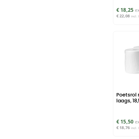
€
18,25
e
€
22,08
incl.
Poetsrol 
laags, 18
€
15,50
e
€
18,76
incl.