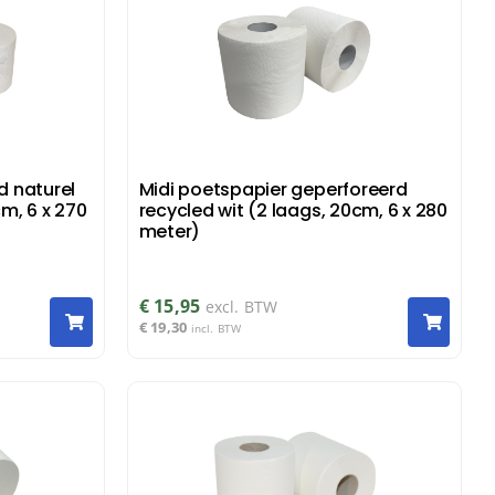
d naturel
Midi poetspapier geperforeerd
cm, 6 x 270
recycled wit (2 laags, 20cm, 6 x 280
meter)
€
15,95
excl. BTW
€
19,30
incl. BTW