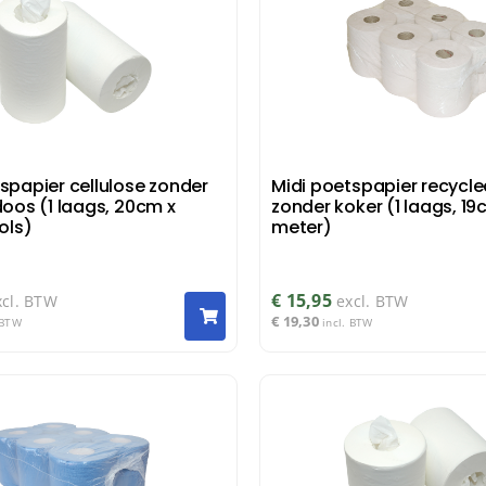
spapier cellulose zonder
Midi poetspapier recycle
doos (1 laags, 20cm x
zonder koker (1 laags, 19
rols)
meter)
€
15,95
xcl. BTW
excl. BTW
€
19,30
 BTW
incl. BTW