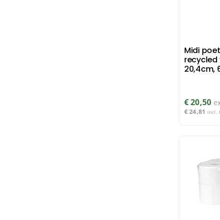
Midi poe
recycled 
20,4cm, 6
€
20,50
e
€
24,81
incl.