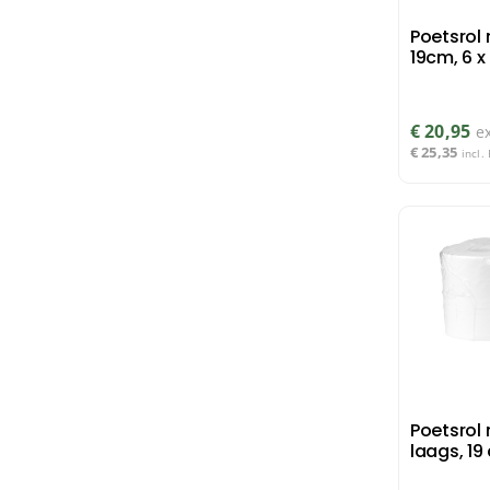
Poetsrol 
19cm, 6 x
€
20,95
e
€
25,35
incl.
Poetsrol 
laags, 19