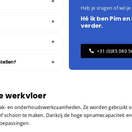
Heb je vragen of wil j
Hé ik ben Pim en
verder.
+31 (0)85 080 5
tellen?
de werkvloer
maak- en onderhoudswerkzaamheden. Ze worden gebruikt 
ef schoon te maken. Dankzij de hoge opnamecapaciteit en
 toepassingen.