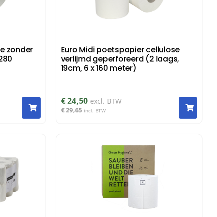
se zonder
Euro Midi poetspapier cellulose
 280
verlijmd geperforeerd (2 laags,
19cm, 6 x 160 meter)
€
24,50
excl. BTW
€
29,65
incl. BTW