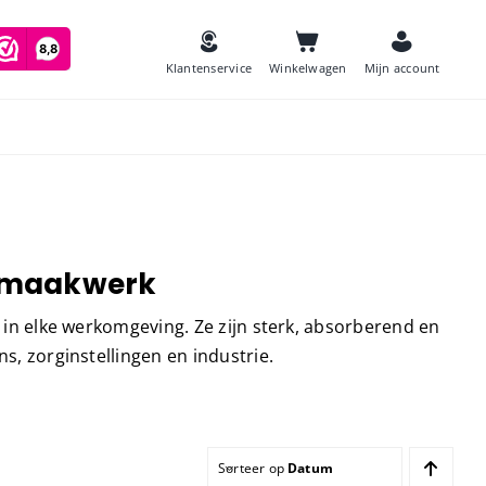
Klantenservice
Winkelwagen
Mijn account
es
onmaakwerk
Zeep
and
 in elke werkomgeving. Ze zijn sterk, absorberend en
Luchtverfrissers
s, zorginstellingen en industrie.
Urinoirmatten
Toiletborstels
navulling
Babyverschoontafels
jes houder
Sorteer op
Datum