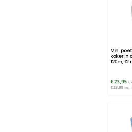
Mini poet
koker in 
120m, 12 
€
23,95
e
€
28,98
incl.